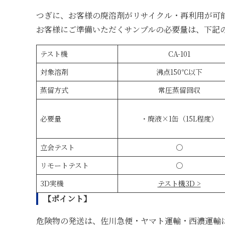
つぎに、お客様の廃溶剤がリサイクル・再利用が可
お客様にご準備いただくサンプルの必要量は、下記
テスト機
CA-101
対象溶剤
沸点150℃以下
蒸留方式
常圧蒸留回収
必要量
・廃液×1缶（15L程度）
立会テスト
〇
リモートテスト
〇
3D実機
テスト機3D >
【ポイント】
危険物の発送は、佐川急便・ヤマト運輸・西濃運輸