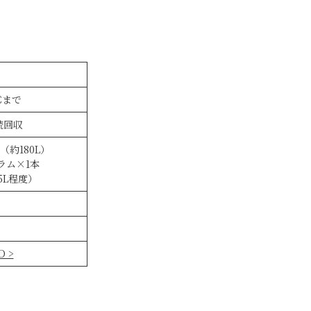
℃まで
続回収
（約180L）
ラム×1本
5L程度）
 >