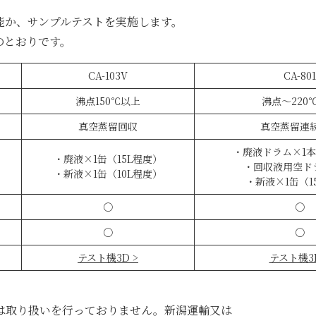
能か、サンプルテストを実施します。
のとおりです。
CA-103V
CA-801
沸点150℃以上
沸点～220
真空蒸留回収
真空蒸留連
・廃液ドラム×1本
・廃液×1缶（15L程度）
・回収液用空ド
・新液×1缶（10L程度）
・新液×1缶（1
〇
〇
〇
〇
テスト機3D >
テスト機3D
は取り扱いを行っておりません。新潟運輸又は