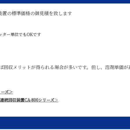
装置の標準価格の御見積を致します
ッター単位でもOKです
あれば回収メリットが得られる場合が多いです。但し、溶剤単価が
リーズ＞
連続回収装置CA-800シリーズ
＞