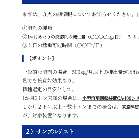
まずは、３点の諸情報についてお知らせください。
①溶剤の種類
②
1か月あたりの廃溶剤の発生量（〇〇〇〇kg/日） ※ リ
③１日の稼働可能時間（○○Hr/日）
【ポイント】
一般的な溶剤の場合、500kg/月以上の排出量が
量でも投資対効果あり。
機種選定の目安として、
1か月2トン未満の場合は、
小型溶剤回収装置CA-100シ
１か月２トン以上～数十トンまでの場合は、
真空蒸留
が、対象装置となります。
２）サンプルテスト