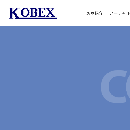
製品紹介
バーチャル
溶剤再生（回収）と
小型溶剤回収装置
CA-100シリーズ
真空蒸留連続回収
CA-800シリーズ
防爆型自動洗浄装置
CA-400シリーズ
ゼオライト膜式真空
装置
CA-500シリーズ