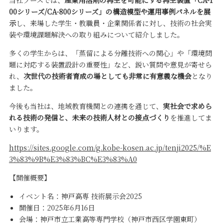
当社ブースでは、
産業用溶剤の再生を可能にする再生装置「CA-1
00シリーズ/CA-800シリーズ」の構造模型や運用事例パネルを展
示
し、来場した学生・教職員・企業関係者に対し、技術の社会実
装や環境課題解決への取り組みについて紹介しました。
多くの学生からは、「蒸留による分離技術への関心」や「環境問
題に対応する装置設計の重要性」など、鋭い質問や意見が寄せら
れ、
次世代の技術者育成の場としても非常に有意義な機会
となり
ました。
今後も当社は、地域教育機関との連携を通じて、
実社会で求めら
れる技術の発信と、未来の技術人材との接点づくり
を推進してま
いります。
https://sites.google.com/g.kobe-kosen.ac.jp/tenji2025/%E
3%83%9B%E3%83%BC%E3%83%A0
【開催概要】
イベント名：神戸高専 技術展示会2025
開催日：2025年6月16日
会場：神戸市立工業高等専門学校（神戸市西区学園東町）