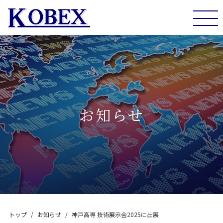
togg
navi
お知らせ
トップ
お知らせ
神戸高専 技術展示会2025に出展