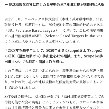
― 地球温暖化対策に向けた温室効果ガス削減目標が国際的に承認
―
2025年5月、コーベックス株式会社（本社：兵庫県神戸市、代表
取締役社長：松原啓一）は、気候変動対策の国際的枠組みである
「SBT（Science Based Targets）」において、当社の温室効果
ガス排出削減目標がSBTi（Science Based Targets initiative）
より正式に承認されたことをお知らせいたします。
「2023年を基準年として、2030年までにScope1およびScope2
のGHG（温室効果ガス）排出量を42%削減。また、Scope3の排
出量についても測定・削減に取り組む。」
この目標は、パリ協定で定められた「産業革命前からの気温上昇
を1.5℃に抑える」という国際的な科学的根拠に基づいたものであ
り、当社の取り組みが地球規模の気候変動対策に貢献するものと
して認められました。
SBT認証の取得は、KOBEXが掲げる「高付加価値製造業としての
持続可能な社会の実現」というビジョンのもと、グローバル市場
における環境責任と競争力の両立を象徴する重要なマイルストー