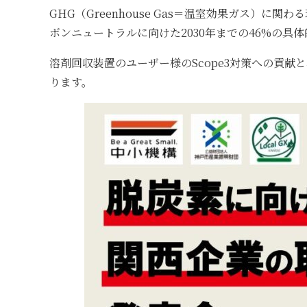
GHG（Greenhouse Gas＝温室効果ガス）に関
ボンニュートラルに向けた2030年までの46%の具
溶剤回収装置のユーザー様のScope3対策への貢
ります。