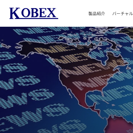
製品紹介
バーチャル
溶剤再生（回収）と
小型溶剤回収装置
CA-100シリーズ
真空蒸留連続回収
CA-800シリーズ
防爆型自動洗浄装置
CA-400シリーズ
ゼオライト膜式真空
装置
CA-500シリーズ