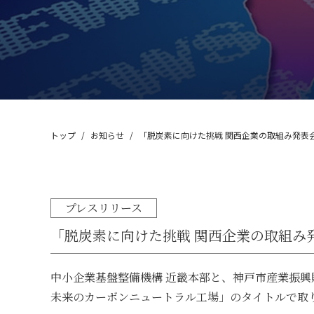
脱臭（VOC）処理装
CA-700シリーズ
消耗品・その他
アフターセールス
トップ
お知らせ
「脱炭素に向けた挑戦 関西企業の取組み発表
プレスリリース
「脱炭素に向けた挑戦 関西企業の取組み
中小企業基盤整備機構 近畿本部と、神戸市産業振
未来のカーボンニュートラル工場」のタイトルで取