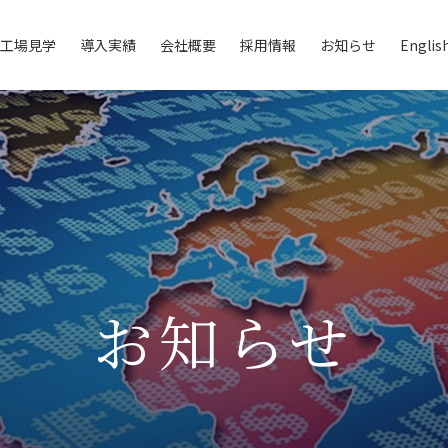
工場見学
導入実績
会社概要
採用情報
お知らせ
English
は
会社案内
社員紹介
グローバルネットワーク
バーチャル工場見学
装置
よくあるご質問
お知らせ
お役立ち情報
脱水